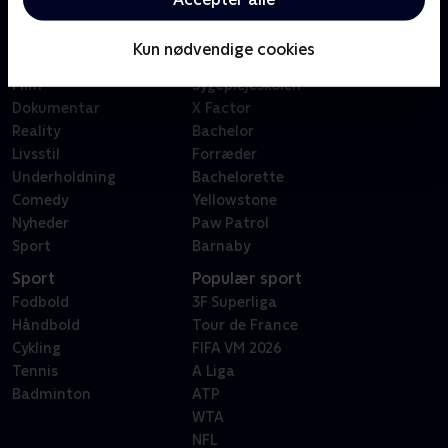
Kategorier
Populært
Børn
Klovn
Kun nødvendige cookies
Serier
Badehotellet
Film
Sygeplejeskolen
Dokumentar
X Factor
Reality
Bachelor
Livsstil
Forræder
Underholdning
Bachelorette
Comedy
Yellowstone
Nyheder
Paw Patrol
Sport
Barnaby
Sport
Populær sport
Fodbold
3F Superliga
Håndbold
Tour de France
Cykling
FIFA VM 2026
Tennis
A Liga
Badminton
ATP
WTA
NFL