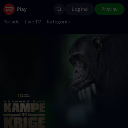
Log ind
Prøv nu
Forside
Live TV
Kategorier