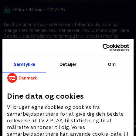
•
Film
•
44 min
•
2017
•
9+
De store aber er fascinerende og intelligente dyr, som har
mange træk til fælles med mennesker. Med primatologen Jane
Goodalls banebrydende forskning går vi i dybden med de
komplekse dyrearter for at afsløre deres kultur og
personligheder. Abernes rige udforsker disse dyrs livshistorier og
deres kamp for dominans inden for deres gruppe.
Samtykke
Detaljer
Om
Kræver tilkøb
Mere indhold fra Disney+
Dine data og cookies
Vi bruger egne cookies og cookies fra
samarbejdspartnere for at give dig den bedste
oplevelse af TV 2 PLAY, til statistik og til at
målrette annoncer til dig. Vores
samarbejdspartnere kan anvende cookie-data til