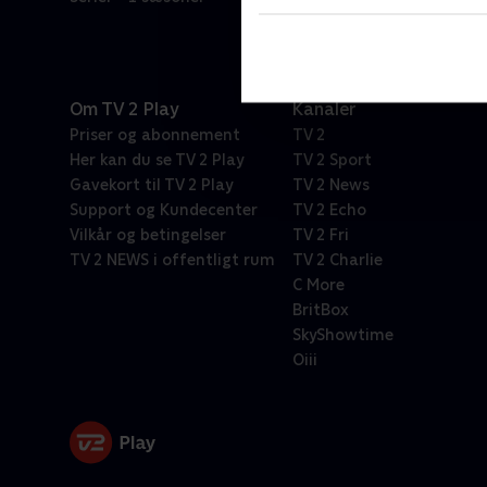
Om TV 2 Play
Kanaler
Priser og abonnement
TV 2
Her kan du se TV 2 Play
TV 2 Sport
Gavekort til TV 2 Play
TV 2 News
Support og Kundecenter
TV 2 Echo
Vilkår og betingelser
TV 2 Fri
TV 2 NEWS i offentligt rum
TV 2 Charlie
C More
BritBox
SkyShowtime
Oiii