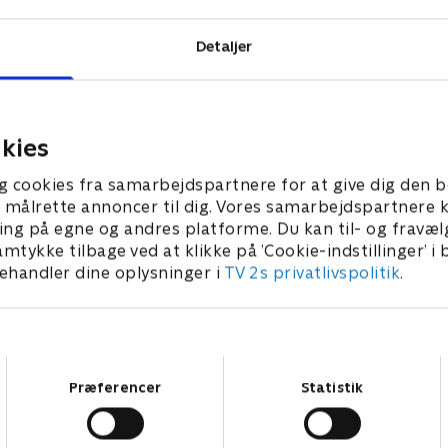
Detaljer
kies
g cookies fra samarbejdspartnere for at give dig den b
l at målrette annoncer til dig. Vores samarbejdspartner
ing på egne og andres platforme. Du kan til- og fravæl
amtykke tilbage ved at klikke på ’Cookie-indstillinger’ i
handler dine oplysninger i
TV 2s privatlivspolitik
.
Samtykkevalg
Præferencer
Statistik
Star Wars: Visions Presents - The Ninth Jedi
L
Serier • 1 sæsoner
2