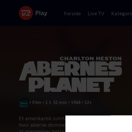
Forside
Live TV
Kategori
•
Film
•
1 t. 52 min
•
1968
•
12+
Et amerikansk rumfartøj lander på en tilsynelade
hvor aberne dominerer menneskerne. Astronaute
at mennesker betragtes som vilde dyr.