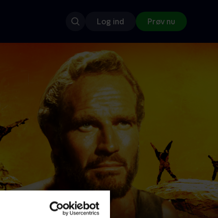
Log ind
Prøv nu