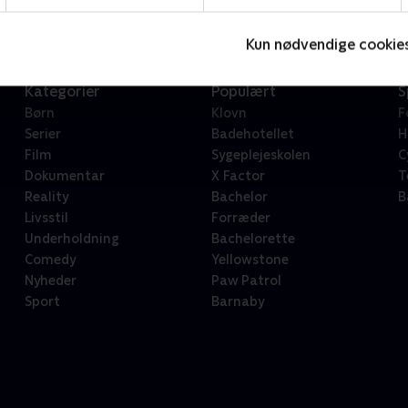
Kun nødvendige cookie
Kategorier
Populært
S
Børn
Klovn
F
Serier
Badehotellet
H
Film
Sygeplejeskolen
C
Dokumentar
X Factor
T
Reality
Bachelor
B
Livsstil
Forræder
Underholdning
Bachelorette
Comedy
Yellowstone
Nyheder
Paw Patrol
Sport
Barnaby