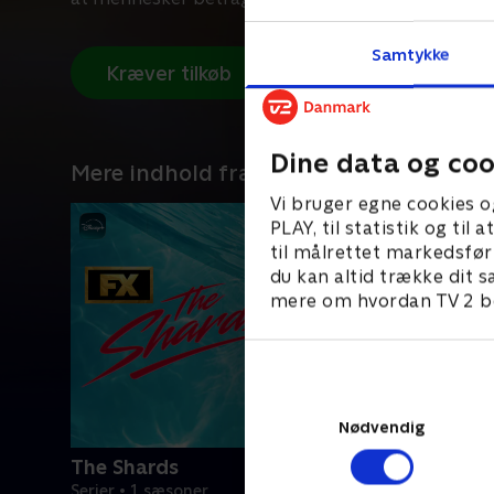
Samtykke
Kræver tilkøb
Dine data og coo
Mere indhold fra Disney+
Vi bruger egne cookies o
PLAY, til statistik og ti
til målrettet markedsfør
du kan altid trække dit s
mere om hvordan TV 2 be
Nødvendig
The Shards
Serier • 1 sæsoner