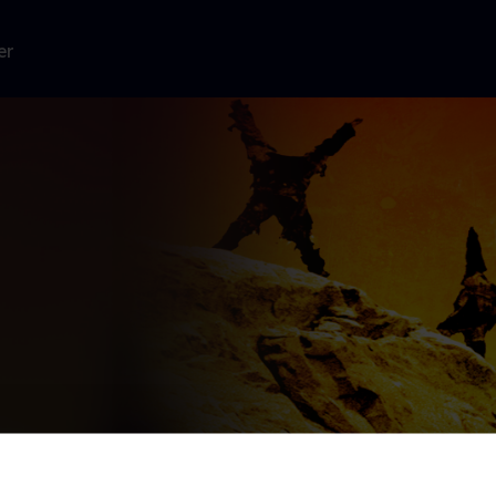
er
nde øde planet,
rne opdager,