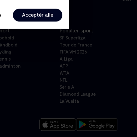
s
Acceptér alle
port
Populær sport
odbold
3F Superliga
åndbold
Tour de France
ykling
FIFA VM 2026
ennis
A Liga
adminton
ATP
WTA
NFL
Serie A
Diamond League
La Vuelta