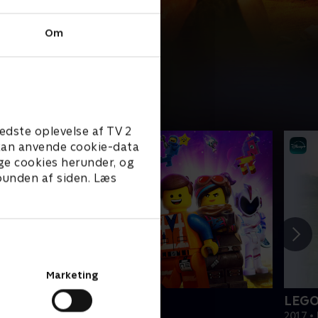
Om
edste oplevelse af TV 2
e kan anvende cookie-data
ge cookies herunder, og
 bunden af siden. Læs
Marketing
EGO filmen 2
LEGO
019 • Film • 1 t. 47 min
2017 • 