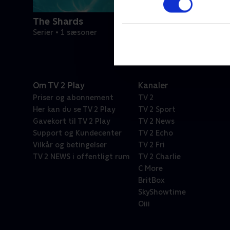
The Shards
Serier • 1 sæsoner
Om TV 2 Play
Kanaler
Priser og abonnement
TV 2
Her kan du se TV 2 Play
TV 2 Sport
Gavekort til TV 2 Play
TV 2 News
Support og Kundecenter
TV 2 Echo
Vilkår og betingelser
TV 2 Fri
TV 2 NEWS i offentligt rum
TV 2 Charlie
C More
BritBox
SkyShowtime
Oiii