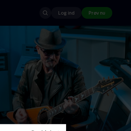
Log ind
Prøv nu