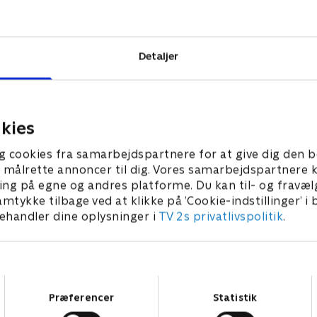
den hans geni
e eksistere,
Detaljer
kies
g cookies fra samarbejdspartnere for at give dig den b
l at målrette annoncer til dig. Vores samarbejdspartner
ing på egne og andres platforme. Du kan til- og fravæl
amtykke tilbage ved at klikke på ’Cookie-indstillinger’ i
handler dine oplysninger i
TV 2s privatlivspolitik
.
Samtykkevalg
Præferencer
Statistik