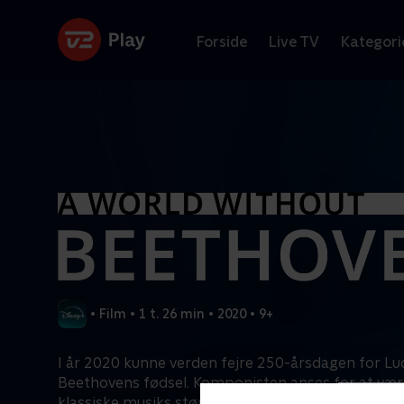
Forside
Live TV
Kategori
•
Film
•
1 t. 26 min
•
2020
•
9+
I år 2020 kunne verden fejre 250-årsdagen for Lu
Beethovens fødsel. Komponisten anses for at vær
klassiske musiks største nyskabere, men hvad bet