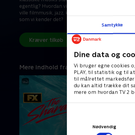
egentlig? Hvordan ville verden 'lyde' uden ham? U
ville filmmusik, jazz, konceptalbums og meget mer
som vi kender det?
Samtykke
Kræver tilkøb
Dine data og coo
Vi bruger egne cookies o
Mere indhold fra Disney+
PLAY, til statistik og ti
til målrettet markedsfør
du kan altid trække dit s
mere om hvordan TV 2 be
Nødvendig