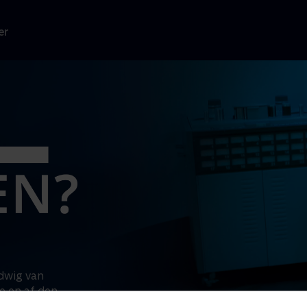
er
dwig van
e en af den
yder det