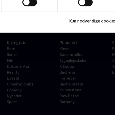
Star Wars: Visions Presents - The Ninth Jedi
L
Serier • 1 sæsoner
2
Kun nødvendige cookie
Kategorier
Populært
S
Børn
Klovn
F
Serier
Badehotellet
H
Film
Sygeplejeskolen
C
Dokumentar
X Factor
T
Reality
Bachelor
B
Livsstil
Forræder
Underholdning
Bachelorette
Comedy
Yellowstone
Nyheder
Paw Patrol
Sport
Barnaby