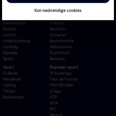
Børn
Klovn
Kun nødvendige cookies
Serier
Badehotellet
Film
Sygeplejeskolen
Dokumentar
X Factor
Reality
Bachelor
Livsstil
Forræder
Underholdning
Bachelorette
Comedy
Yellowstone
Nyheder
Paw Patrol
Sport
Barnaby
Sport
Populær sport
Fodbold
3F Superliga
Håndbold
Tour de France
Cykling
FIFA VM 2026
Tennis
A Liga
Badminton
ATP
WTA
NFL
Serie A