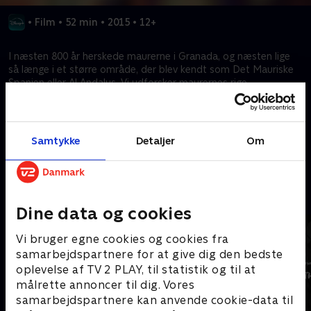
•
Film
•
52 min
•
2015
•
12+
I næsten 800 år herskede maurerne i Granada, og næsten lige
så længe i et større område, der blev kendt som Det Mauriske
Spanien eller Al Andalus. Vi udforsker maurernes rige
arkitektoniske arv, de dynastier, der byggede et imperium, og
hvad de efterlod sig.
Samtykke
Detaljer
Om
Kræver tilkøb
Mere indhold fra Disney+
Dine data og cookies
Vi bruger egne cookies og cookies fra
samarbejdspartnere for at give dig den bedste
oplevelse af TV 2 PLAY, til statistik og til at
målrette annoncer til dig. Vores
samarbejdspartnere kan anvende cookie-data til