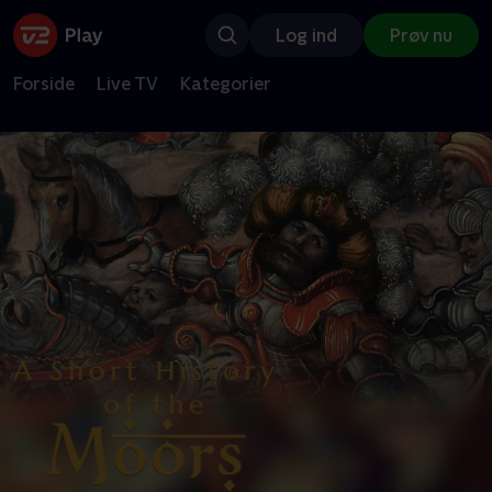
Log ind
Prøv nu
Forside
Live TV
Kategorier