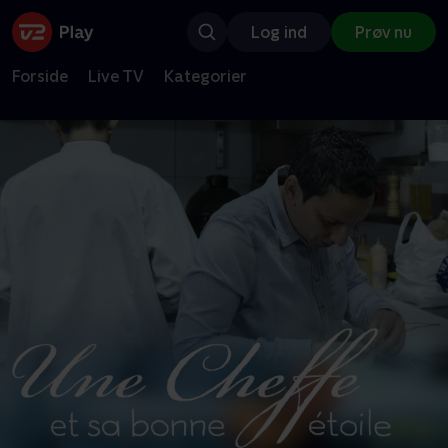
Log ind
Prøv nu
Forside
Live TV
Kategorier