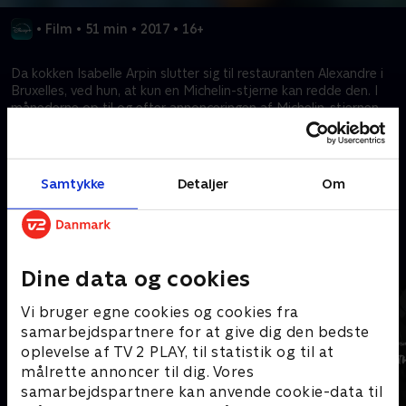
•
Film
•
51 min
•
2017
•
16+
Da kokken Isabelle Arpin slutter sig til restauranten Alexandre i
Bruxelles, ved hun, at kun en Michelin-stjerne kan redde den. I
månederne op til og efter annonceringen af Michelin-stjernen
følger denne film en kvindelig koks vej frem i gastronomiens
meget maskuline verden.
Samtykke
Detaljer
Om
Kræver tilkøb
Mere indhold fra Disney+
Dine data og cookies
Vi bruger egne cookies og cookies fra
samarbejdspartnere for at give dig den bedste
oplevelse af TV 2 PLAY, til statistik og til at
målrette annoncer til dig. Vores
samarbejdspartnere kan anvende cookie-data til