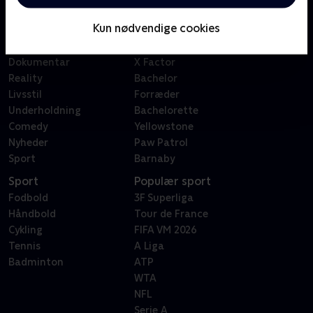
Børn
Klovn
Kun nødvendige cookies
Serier
Badehotellet
Film
Sygeplejeskolen
Dokumentar
X Factor
Reality
Bachelor
Livsstil
Forræder
Underholdning
Bachelorette
Comedy
Yellowstone
Nyheder
Paw Patrol
Sport
Barnaby
Sport
Populær sport
Fodbold
3F Superliga
Håndbold
Tour de France
Cykling
FIFA VM 2026
Tennis
A Liga
Badminton
ATP
WTA
NFL
Serie A