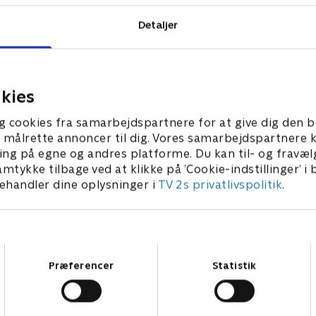
Detaljer
kies
g cookies fra samarbejdspartnere for at give dig den b
l at målrette annoncer til dig. Vores samarbejdspartner
ing på egne og andres platforme. Du kan til- og fravæl
amtykke tilbage ved at klikke på ’Cookie-indstillinger’ i
handler dine oplysninger i
TV 2s privatlivspolitik
.
Samtykkevalg
Præferencer
Statistik
Star Wars: Visions Presents - The Ninth Jedi
L
Serier • 1 sæsoner
2