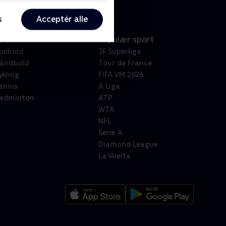
s
Acceptér alle
port
Populær sport
odbold
3F Superliga
åndbold
Tour de France
ykling
FIFA VM 2026
ennis
A Liga
adminton
ATP
WTA
NFL
Serie A
Diamond League
La Vuelta