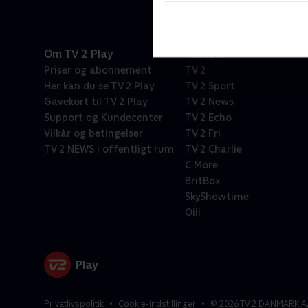
Om TV 2 Play
Kanaler
Priser og abonnement
TV 2
Her kan du se TV 2 Play
TV 2 Sport
Gavekort til TV 2 Play
TV 2 News
Support og Kundecenter
TV 2 Echo
Vilkår og betingelser
TV 2 Fri
TV 2 NEWS i offentligt rum
TV 2 Charlie
C More
BritBox
SkyShowtime
Oiii
Privatlivspolitik
Cookie-indstillinger
©
2026
TV 2 DANMARK A