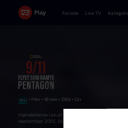
Forside
Live TV
Kategori
•
Film
•
43 min
•
2016
•
12+
Hændelserne i en af USA's mest hemmelige bygni
september 2001, dagen, der ændrede verden for e