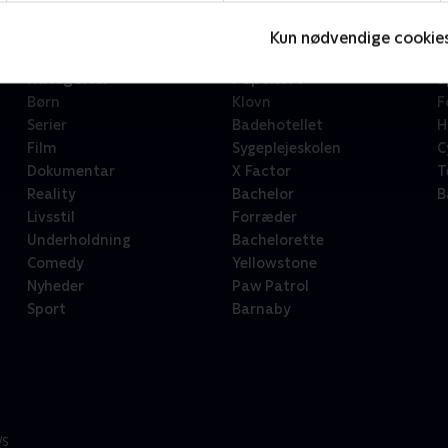
Kun nødvendige cookie
Kategorier
Populært
S
Børn
Klovn
F
Serier
Badehotellet
H
Film
Sygeplejeskolen
C
Dokumentar
X Factor
T
Reality
Bachelor
B
Livsstil
Forræder
Underholdning
Bachelorette
Comedy
Yellowstone
Nyheder
Paw Patrol
Sport
Barnaby
/S