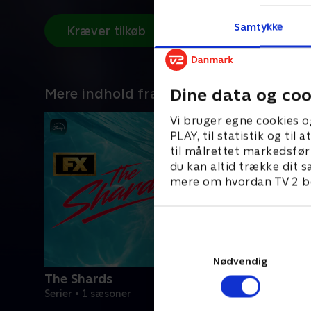
Samtykke
Kræver tilkøb
Dine data og coo
Mere indhold fra Disney+
Vi bruger egne cookies o
PLAY, til statistik og ti
til målrettet markedsfør
du kan altid trække dit s
mere om hvordan TV 2 be
Nødvendig
The Shards
Serier • 1 sæsoner