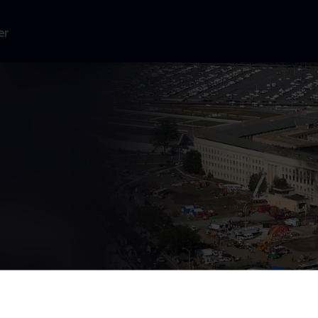
er
nger den 11.
vigt.