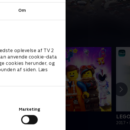
Om
edste oplevelse af TV 2
e kan anvende cookie-data
ge cookies herunder, og
 bunden af siden. Læs
Marketing
EGO filmen 2
LEGO
019 • Film • 1 t. 47 min
2017 • 