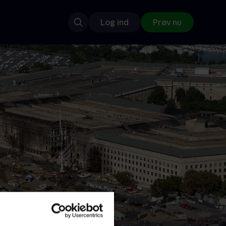
Log ind
Prøv nu