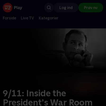
Log ind
Prøv nu
Forside
Live TV
Kategorier
9/11: Inside the
President’s War Room