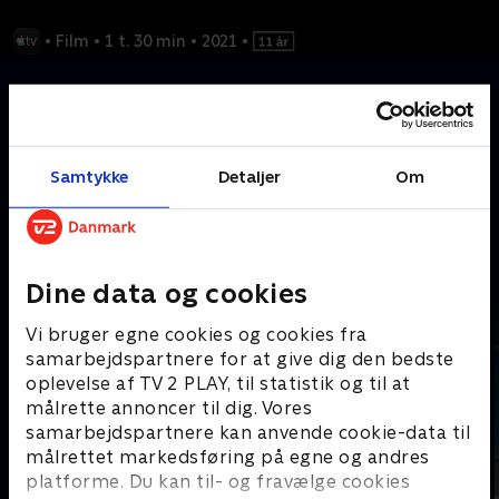
•
Film
•
1 t. 30 min
•
2021
•
Oplev den 11. september 2001 fra George W. Bush og hans
nærmeste rådgiveres perspektiv, når de genfortæller den
historiske dags vigtigste timer og sværeste beslutninger.
Samtykke
Detaljer
Om
Kræver tilkøb
Mere indhold fra Apple TV
Dine data og cookies
Vi bruger egne cookies og cookies fra
samarbejdspartnere for at give dig den bedste
oplevelse af TV 2 PLAY, til statistik og til at
målrette annoncer til dig. Vores
samarbejdspartnere kan anvende cookie-data til
målrettet markedsføring på egne og andres
platforme. Du kan til- og fravælge cookies