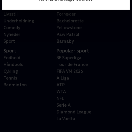
Dokumentar
X Factor
Reality
Bachelor
Livsstil
Forræder
Underholdning
Bachelorette
Comedy
Yellowstone
Nyheder
Paw Patrol
Sport
Barnaby
Sport
Populær sport
Fodbold
3F Superliga
Håndbold
Tour de France
Cykling
FIFA VM 2026
Tennis
A Liga
Badminton
ATP
WTA
NFL
Serie A
Diamond League
La Vuelta