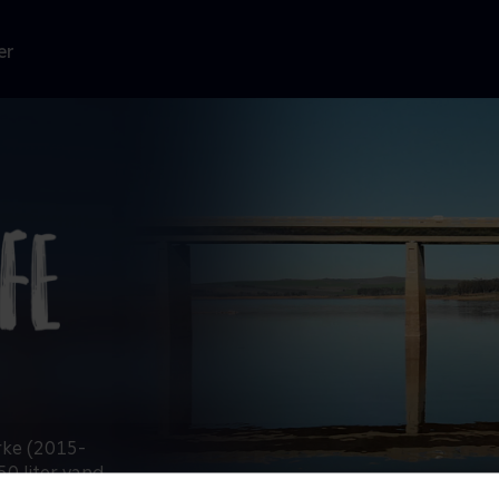
er
rke (2015-
0 liter vand.
 og