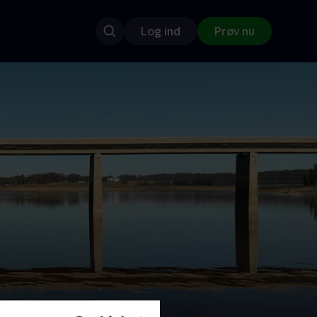
Log ind
Prøv nu