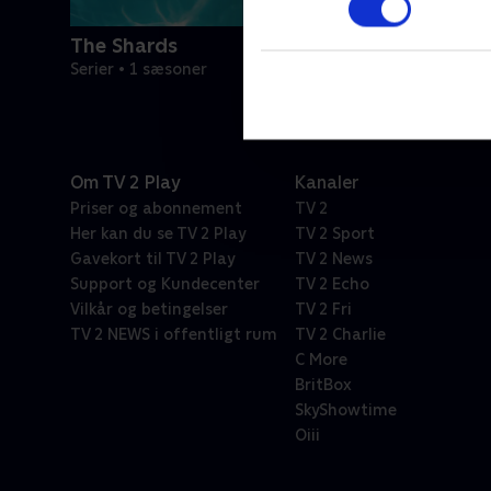
The Shards
Serier • 1 sæsoner
Om TV 2 Play
Kanaler
Priser og abonnement
TV 2
Her kan du se TV 2 Play
TV 2 Sport
Gavekort til TV 2 Play
TV 2 News
Support og Kundecenter
TV 2 Echo
Vilkår og betingelser
TV 2 Fri
TV 2 NEWS i offentligt rum
TV 2 Charlie
C More
BritBox
SkyShowtime
Oiii