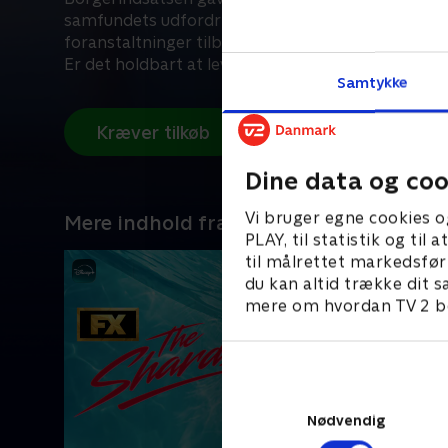
samfundets udfordringer fortsatte. Kapstadens i
foranstaltninger tilbyder globale lektioner om va
Er det holdbart at leve på 50 liter om dagen?
Samtykke
Kræver tilkøb
Dine data og coo
Vi bruger egne cookies o
Mere indhold fra Disney+
PLAY, til statistik og ti
til målrettet markedsfør
du kan altid trække dit s
mere om hvordan TV 2 be
Nødvendig