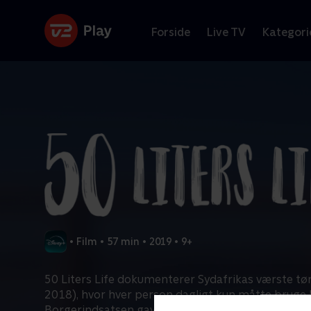
Forside
Live TV
Kategori
•
Film
•
57 min
•
2019
•
9+
50 Liters Life dokumenterer Sydafrikas værste tø
2018), hvor hver person dagligt kun måtte bruge 5
Borgerindsatsen gav resultater, men landbrugets