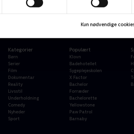
Star Wars: Visions Presents - The Ninth Jedi
L
Serier • 1 sæsoner
2
Kun nødvendige cookie
Kategorier
Populært
S
Børn
Klovn
F
Serier
Badehotellet
H
Film
Sygeplejeskolen
C
Dokumentar
X Factor
T
Reality
Bachelor
B
Livsstil
Forræder
Underholdning
Bachelorette
Comedy
Yellowstone
Nyheder
Paw Patrol
Sport
Barnaby