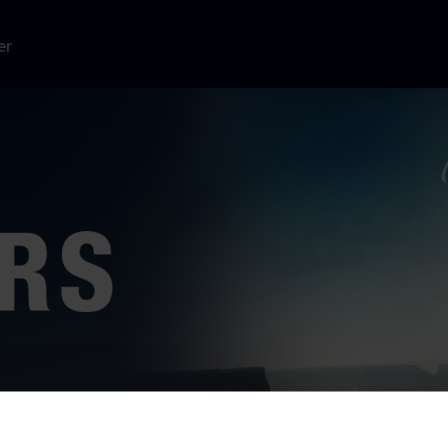
er
e sten, da han
e drastiske