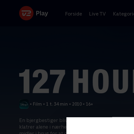
Forside
Live TV
Kategori
•
Film
•
1 t. 34 min
•
2010
•
16+
En bjergbestiger bliver fastklemt under en kæmp
klatrer alene i nærheden af Moab, Utah og må tag
midler i brug for at overleve.