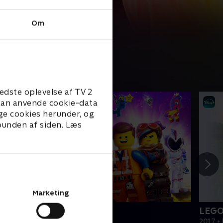
Om
edste oplevelse af TV 2
e kan anvende cookie-data
ge cookies herunder, og
 bunden af siden. Læs
Marketing
EGO filmen 2
LEGO
019 • Film • 1 t. 47 min
2017 • 