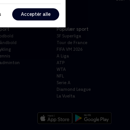
s
Acceptér alle
port
Populær sport
odbold
3F Superliga
åndbold
Tour de France
ykling
FIFA VM 2026
ennis
A Liga
adminton
ATP
WTA
NFL
Serie A
Diamond League
La Vuelta