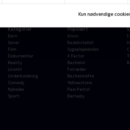
Kun nødvendige cookie
Kategorier
Populært
S
Børn
Klovn
F
Serier
Badehotellet
H
Film
Sygeplejeskolen
C
Dokumentar
X Factor
T
Reality
Bachelor
B
Livsstil
Forræder
Underholdning
Bachelorette
Comedy
Yellowstone
Nyheder
Paw Patrol
Sport
Barnaby