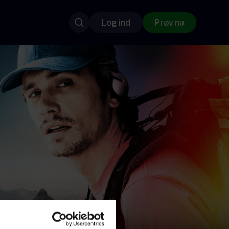
Log ind
Prøv nu