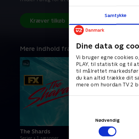
Samtykke
Kræver tilkøb
Dine data og coo
Mere indhold fra Disney+
Vi bruger egne cookies o
PLAY, til statistik og ti
til målrettet markedsfør
du kan altid trække dit s
mere om hvordan TV 2 be
Nødvendig
The Shards
Serier • 1 sæsoner