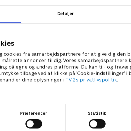
Detaljer
kies
g cookies fra samarbejdspartnere for at give dig den b
l at målrette annoncer til dig. Vores samarbejdspartner
ing på egne og andres platforme. Du kan til- og fravæl
amtykke tilbage ved at klikke på ’Cookie-indstillinger’ i
handler dine oplysninger i
TV 2s privatlivspolitik
.
Samtykkevalg
Præferencer
Statistik
Star Wars: Visions Presents - The Ninth Jedi
L
Serier • 1 sæsoner
2