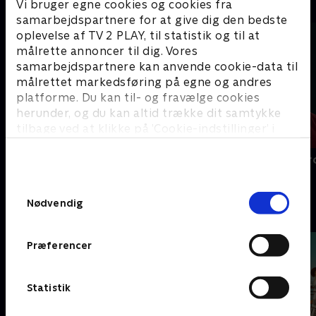
Bedste drama
Vi bruger egne cookies og cookies fra
samarbejdspartnere for at give dig den bedste
oplevelse af TV 2 PLAY, til statistik og til at
målrette annoncer til dig. Vores
samarbejdspartnere kan anvende cookie-data til
målrettet markedsføring på egne og andres
platforme. Du kan til- og fravælge cookies
herunder, og du kan altid trække dit samtykke
tilbage ved at klikke på ’Cookie-indstillinger’ i
bunden af siden. Læs mere om hvordan TV 2
behandler dine oplysninger i
Sygeplejeskolen
Máxima - en 
TV 2s privatlivspolitik
.
Samtykkevalg
Nødvendig
Hyggelige krimier
Præferencer
Statistik