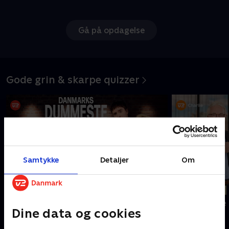
Gå på opdagelse
Gode grin & skarpe quizzer
Samtykke
Detaljer
Om
Ny episode
Sæsonpremiere
Danmarks dummeste
Spørg Charlie
Dine data og cookies