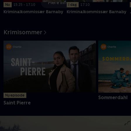
Mere info
Nu
15.25 - 17.10
I dag
17.10
Kriminalkommissær Barnaby
Kriminalkommissær Barnaby
Krimisommer
Ny episode
Sommerdahl
Saint Pierre