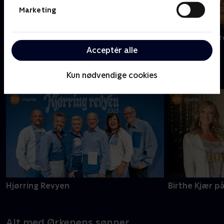
Marketing
Nyligt tilføjet
Smag for mor
Mord på Mallorca
Acceptér alle
De største shows og koncerter
Kun nødvendige cookies
Hjørring Revyen
Birthe Kjær p
Alt med Ørkenens sønner