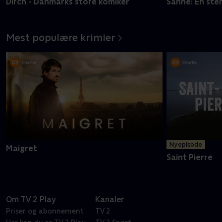
Dirch - Danmarks store komiker
Sanne: En ste
Mest populære krimier
Ny episode
Maigret
Saint Pierre
Om TV 2 Play
Kanaler
Priser og abonnement
TV 2