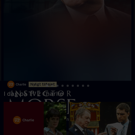
Nyligt tilføjet
I dag på TV 2 Charlie
Se sofistikerede Morse med smag for øl, klassisk musik og
næse for forbrydelser