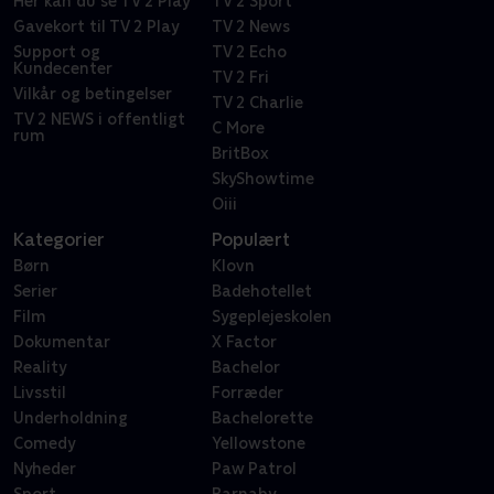
Her kan du se TV 2 Play
TV 2 Sport
Gavekort til TV 2 Play
TV 2 News
Support og
TV 2 Echo
Kundecenter
TV 2 Fri
Vilkår og betingelser
TV 2 Charlie
TV 2 NEWS i offentligt
C More
rum
BritBox
SkyShowtime
Oiii
Kategorier
Populært
Børn
Klovn
Serier
Badehotellet
Film
Sygeplejeskolen
Dokumentar
X Factor
Reality
Bachelor
Livsstil
Forræder
Underholdning
Bachelorette
Comedy
Yellowstone
Nyheder
Paw Patrol
Sport
Barnaby