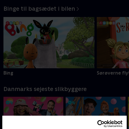
Binge til bagsædet i bilen
Bing
Sørøverne fly
Danmarks sejeste slikbyggere