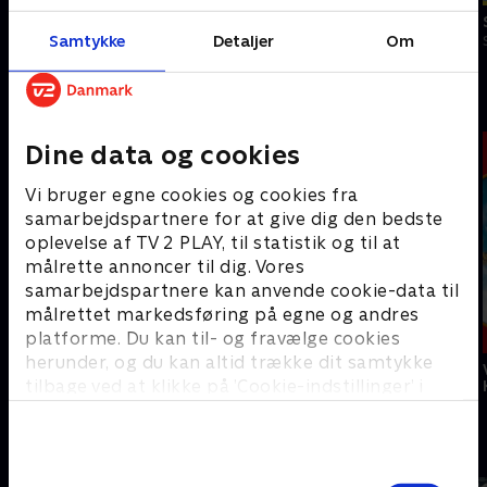
Slikbyggerne
Slikbyggerne
Samtykke
Detaljer
Om
S3:E1 • Sliksko med Lærke Sejer
S3:E2 • Gaming i slik med Judex
Astrid Lindgrens børneunivers
Dine data og cookies
Vi bruger egne cookies og cookies fra
samarbejdspartnere for at give dig den bedste
oplevelse af TV 2 PLAY, til statistik og til at
målrette annoncer til dig. Vores
samarbejdspartnere kan anvende cookie-data til
målrettet markedsføring på egne og andres
platforme. Du kan til- og fravælge cookies
herunder, og du kan altid trække dit samtykke
Pippi på de syv
Emil fra
Alle vi børn i
tilbage ved at klikke på ’Cookie-indstillinger’ i
have
Lønneberg
Bulderby
bunden af siden. Læs mere om hvordan TV 2
behandler dine oplysninger i
Store danske Oiii-serier
TV 2s privatlivspolitik
.
Samtykkevalg