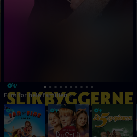
Film for hele familien
Ni kreative børn kæmper om at blive Danmarks vildeste
slikbygger
Mere info