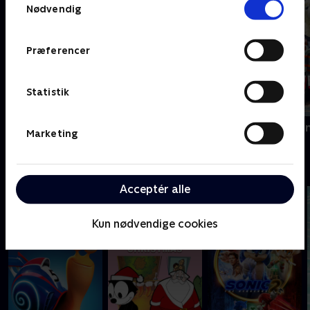
Nødvendig
Præferencer
Statistik
Slikbyggerne
Kæmpemaskin
Marketing
Fede film - se dem med SkyShowtime
Acceptér alle
Kun nødvendige cookies