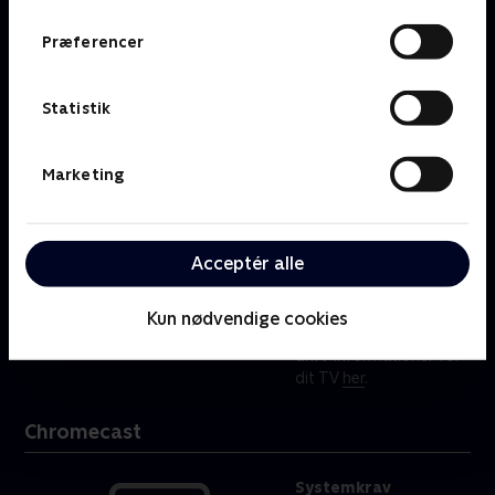
rootet.
Hent vores app
her
.
Præferencer
Smart TV
Statistik
Systemkrav
Samsung Smart TV fra
Marketing
2018 eller nyere
LG Smart TV (4K/UHD
modeller) fra 2018 eller
nyere
Acceptér alle
Hisense Smart TV fra
2021 eller nyere
Kun nødvendige cookies
Hold dig opdateret om
drift-informationer for
dit TV
her
.
Chromecast
Systemkrav