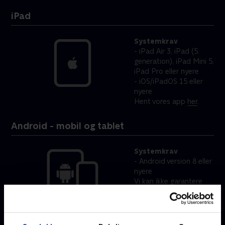
iPad
Systemkrav
iPad Air 3, iPad (5.
generation), iPad Mini 5,
iPad Pro eller nyere
iOS/iPadOS 15 eller
nyere
Hent vores app
her
.
Android - mobil og tablet
Systemkrav
- Android version 8 eller
nyere
Vi kan ikke garantere
play-oplevelsen på
rootede devices. Vi
arbejder løbende på at
forbedre oplevelsen i