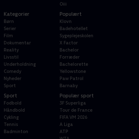
Oiii
Kategorier
Populært
Børn
Klovn
Serier
Badehotellet
Film
Sygeplejeskolen
Dokumentar
X Factor
Reality
Bachelor
Livsstil
Forræder
Underholdning
Bachelorette
Comedy
Yellowstone
Nyheder
Paw Patrol
Sport
Barnaby
Sport
Populær sport
Fodbold
3F Superliga
Håndbold
Tour de France
Cykling
FIFA VM 2026
Tennis
A Liga
Badminton
ATP
WTA