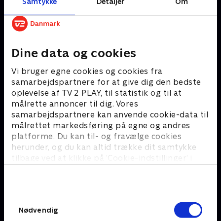
Samtykke
Detaljer
Om
TV 2 PLAY.
Hent vores app
her
.
Apple TV
Dine data og cookies
Systemkrav
Vi bruger egne cookies og cookies fra
Har du et AppleTV 4
samarbejdspartnere for at give dig den bedste
kan du hente vores app
oplevelse af TV 2 PLAY, til statistik og til at
i app-store eller sende
målrette annoncer til dig. Vores
indholdet over Airplay
samarbejdspartnere kan anvende cookie-data til
fra din iPhone/iPad.
målrettet markedsføring på egne og andres
platforme. Du kan til- og fravælge cookies
Android TV
herunder, og du kan altid trække dit samtykke
tilbage ved at klikke på ’Cookie-indstillinger’ i
Systemkrav
bunden af siden. Læs mere om hvordan TV 2
- Android tv version 8
behandler dine oplysninger i
eller nyere
TV 2s privatlivspolitik
.
For at afspille DRM
Samtykkevalg
beskyttet indhold, må
Nødvendig
enheden ikke være