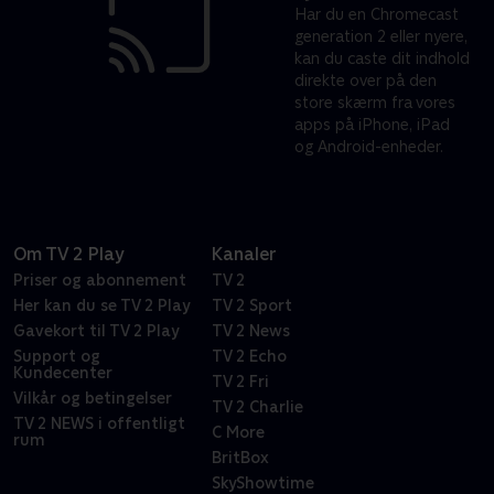
Har du en Chromecast
generation 2 eller nyere,
kan du caste dit indhold
direkte over på den
store skærm fra vores
apps på iPhone, iPad
og Android-enheder.
Om TV 2 Play
Kanaler
Priser og abonnement
TV 2
Her kan du se TV 2 Play
TV 2 Sport
Gavekort til TV 2 Play
TV 2 News
Support og
TV 2 Echo
Kundecenter
TV 2 Fri
Vilkår og betingelser
TV 2 Charlie
TV 2 NEWS i offentligt
C More
rum
BritBox
SkyShowtime