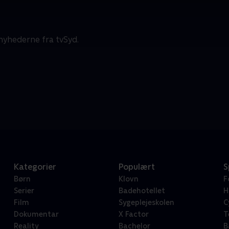
d
nyhederne fra tvSyd.
Kategorier
Populært
S
Børn
Klovn
F
Serier
Badehotellet
H
Film
Sygeplejeskolen
C
Dokumentar
X Factor
T
Reality
Bachelor
B