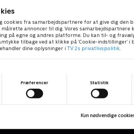
kies
g cookies fra samarbejdspartnere for at give dig den b
l at målrette annoncer til dig. Vores samarbejdspartner
ing på egne og andres platforme. Du kan til- og fravæl
amtykke tilbage ved at klikke på ’Cookie-indstillinger’ i
handler dine oplysninger i
TV 2s privatlivspolitik
.
Samtykkevalg
Præferencer
Statistik
Hvad foregår der?
T
Nyheder & Magasiner
N
Kun nødvendige cookie