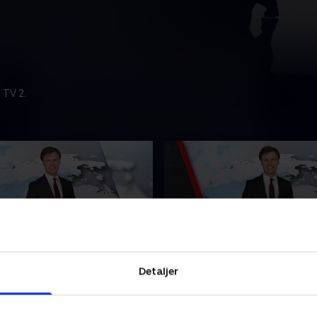
 TV 2.
t
5. august
Detaljer
nyhederne fra tvSyd.
Se 19.30-nyhederne fra tvSy
2026 • 21 min
5. august 2026 • 22 min