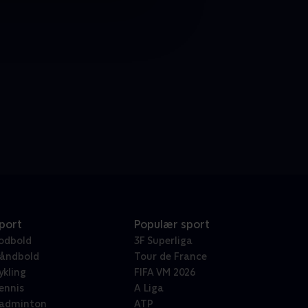
port
Populær sport
odbold
3F Superliga
åndbold
Tour de France
ykling
FIFA VM 2026
ennis
A Liga
adminton
ATP