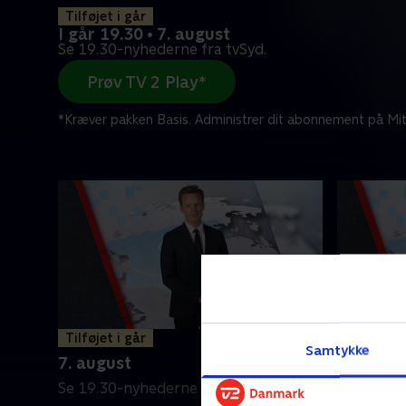
Tilføjet i går
I går 19.30 • 7. august
Se 19.30-nyhederne fra tvSyd.
Prøv TV 2 Play*
*Kræver pakken Basis. Administrer dit abonnement på Mit
Tilføjet i går
6. augus
Samtykke
7. august
Se 19.30-
Se 19.30-nyhederne fra tvSyd.
6. august 