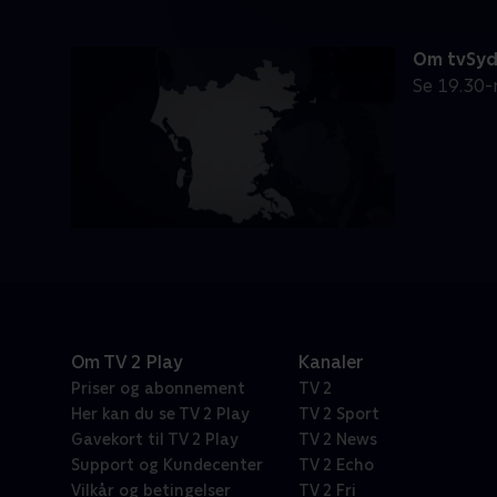
Om tvSy
Se 19.30-
Om TV 2 Play
Kanaler
Priser og abonnement
TV 2
Her kan du se TV 2 Play
TV 2 Sport
Gavekort til TV 2 Play
TV 2 News
Support og Kundecenter
TV 2 Echo
Vilkår og betingelser
TV 2 Fri