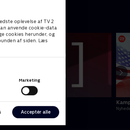
edste oplevelse af TV 2
e kan anvende cookie-data
ge cookies herunder, og
 bunden af siden. Læs
Marketing
egnsprogstolket
Kamp
yheder & Magasiner
Nyhede
s
Acceptér alle