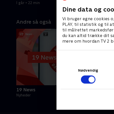
I går • 22 min
Dine data og coo
Vi bruger egne cookies o
Andre så også
PLAY, til statistik og ti
til målrettet markedsfør
du kan altid trække dit s
mere om hvordan TV 2 be
Nødvendig
19 News
Nyheder