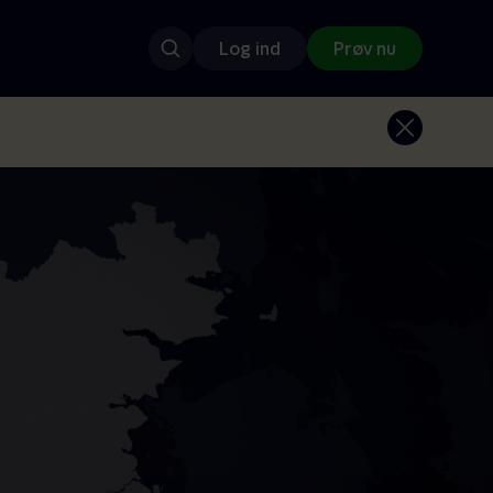
Log ind
Prøv nu