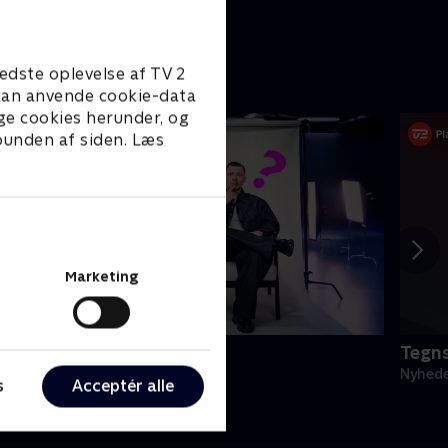
edste oplevelse af TV 2
e kan anvende cookie-data
ge cookies herunder, og
 bunden af siden. Læs
Marketing
vad foregår der?
Tegns
yheder & Magasiner
Nyhede
s
Acceptér alle