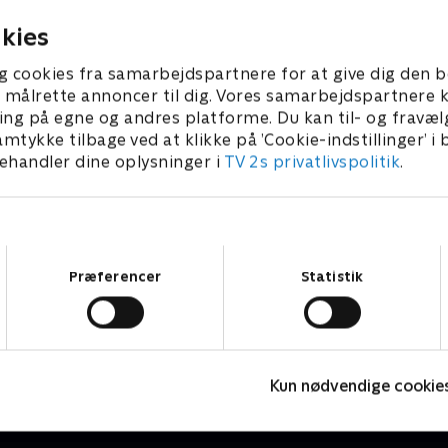
kies
g cookies fra samarbejdspartnere for at give dig den b
l at målrette annoncer til dig. Vores samarbejdspartner
ing på egne og andres platforme. Du kan til- og fravæl
amtykke tilbage ved at klikke på ’Cookie-indstillinger’ i
handler dine oplysninger i
TV 2s privatlivspolitik
.
Samtykkevalg
Præferencer
Statistik
7 News
H
Nyheder & Magasiner
N
Kun nødvendige cookie