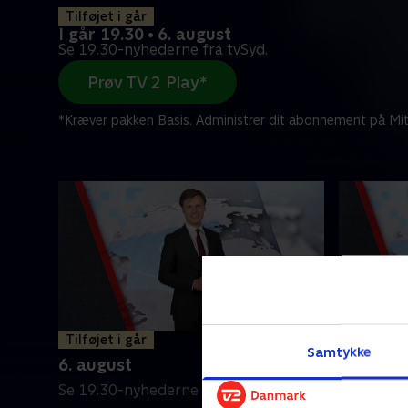
Tilføjet i går
I går 19.30 • 6. august
Se 19.30-nyhederne fra tvSyd.
Prøv TV 2 Play*
*Kræver pakken Basis. Administrer dit abonnement på Mit
Tilføjet i går
5. augus
Samtykke
6. august
Se 19.30-
Se 19.30-nyhederne fra tvSyd.
5. august 