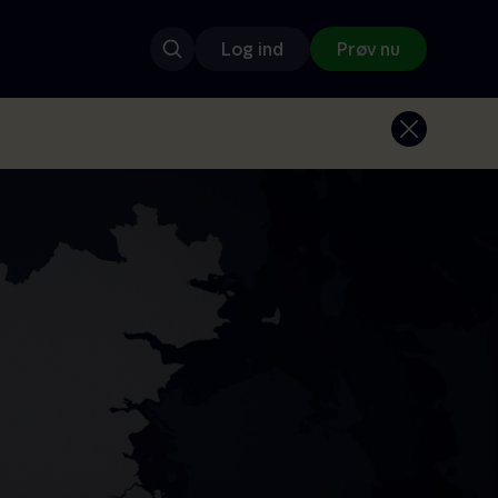
Log ind
Prøv nu