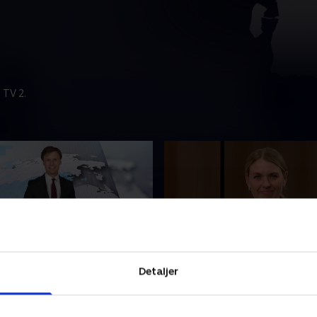
 TV 2.
t
4. august
Detaljer
nyhederne fra tvSyd.
Se 19.30-nyhederne fra tvSy
2026 • 22 min
4. august 2026 • 22 min