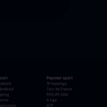
port
Populær sport
odbold
3F Superliga
åndbold
Tour de France
ykling
FIFA VM 2026
ennis
A Liga
adminton
ATP