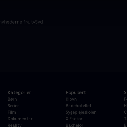
d
nyhederne fra tvSyd.
Kategorier
Populært
S
Børn
Klovn
F
Serier
Badehotellet
H
Film
Sygeplejeskolen
C
Dokumentar
X Factor
T
Reality
Bachelor
B