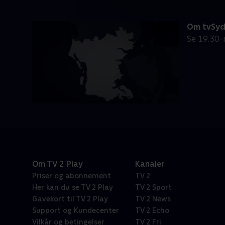
Om tvSy
Se 19.30-
Om TV 2 Play
Kanaler
Priser og abonnement
TV 2
Her kan du se TV 2 Play
TV 2 Sport
Gavekort til TV 2 Play
TV 2 News
Support og Kundecenter
TV 2 Echo
Vilkår og betingelser
TV 2 Fri