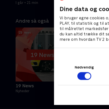
I går • 21 min
Dine data og coo
Vi bruger egne cookies o
Andre så også
PLAY, til statistik og ti
til målrettet markedsfør
du kan altid trække dit s
mere om hvordan TV 2 be
Nødvendig
19 News
Nyheder