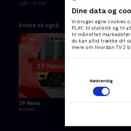
I går • 21 min
Dine data og coo
Vi bruger egne cookies o
Andre så også
PLAY, til statistik og ti
til målrettet markedsfør
du kan altid trække dit s
mere om hvordan TV 2 be
Nødvendig
19 News
Nyheder