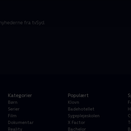
d
nyhederne fra tvSyd.
Kategorier
Populært
S
Børn
Klovn
F
Serier
Badehotellet
H
Film
Sygeplejeskolen
C
Dokumentar
X Factor
T
Reality
Bachelor
B