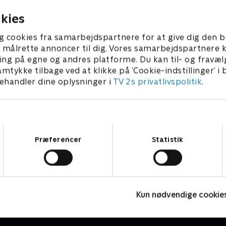
kies
g cookies fra samarbejdspartnere for at give dig den b
l at målrette annoncer til dig. Vores samarbejdspartner
ing på egne og andres platforme. Du kan til- og fravæl
amtykke tilbage ved at klikke på ’Cookie-indstillinger’ i
handler dine oplysninger i
TV 2s privatlivspolitik
.
Samtykkevalg
Præferencer
Statistik
Hvad foregår der?
T
Nyheder & Magasiner
N
Kun nødvendige cookie