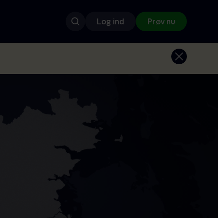
Log ind
Prøv nu