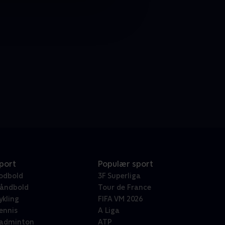
port
Populær sport
odbold
3F Superliga
åndbold
Tour de France
ykling
FIFA VM 2026
ennis
A Liga
adminton
ATP