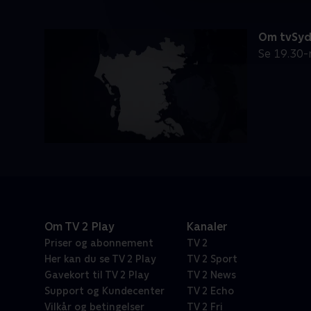
Om tvSy
Se 19.30-
Om TV 2 Play
Kanaler
Priser og abonnement
TV 2
Her kan du se TV 2 Play
TV 2 Sport
Gavekort til TV 2 Play
TV 2 News
Support og Kundecenter
TV 2 Echo
Vilkår og betingelser
TV 2 Fri