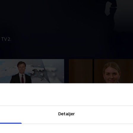
 TV 2.
t
4. august
Detaljer
nyhederne fra tvSyd.
Se 19.30-nyhederne fra tvSy
2026 • 22 min
4. august 2026 • 22 min