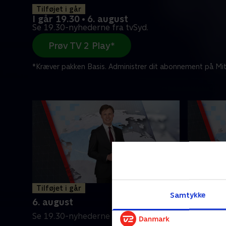
Tilføjet i går
I går 19.30 • 6. august
Se 19.30-nyhederne fra tvSyd.
Prøv TV 2 Play*
*Kræver pakken Basis. Administrer dit abonnement på Mit
Tilføjet i går
5. augus
Samtykke
6. august
Se 19.30-
Se 19.30-nyhederne fra tvSyd.
5. august 