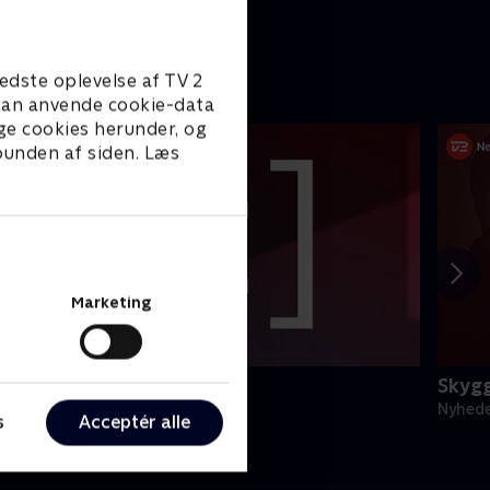
edste oplevelse af TV 2
e kan anvende cookie-data
ge cookies herunder, og
 bunden af siden. Læs
Marketing
egnsprogstolket
Skyg
yheder & Magasiner
Nyhede
s
Acceptér alle