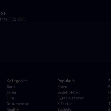
ØST
d fra TV2 ØST.
Kategorier
Populært
S
Børn
Klovn
F
Serier
Badehotellet
H
Film
Sygeplejeskolen
C
Dokumentar
X Factor
T
Reality
Bachelor
B