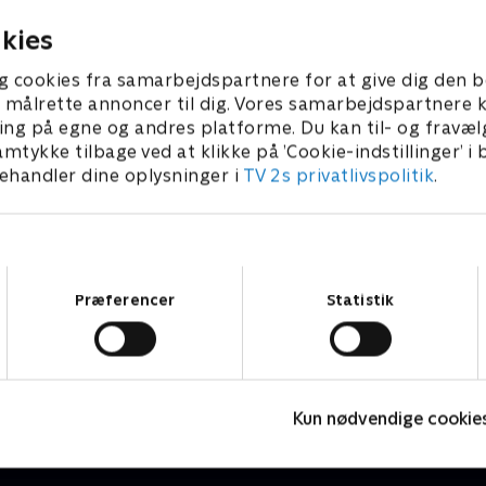
kies
g cookies fra samarbejdspartnere for at give dig den b
l at målrette annoncer til dig. Vores samarbejdspartner
ing på egne og andres platforme. Du kan til- og fravæl
amtykke tilbage ved at klikke på ’Cookie-indstillinger’ i
handler dine oplysninger i
TV 2s privatlivspolitik
.
Samtykkevalg
Præferencer
Statistik
Sporten - seneste nyt
T
Nyheder & Magasiner
N
Kun nødvendige cookie