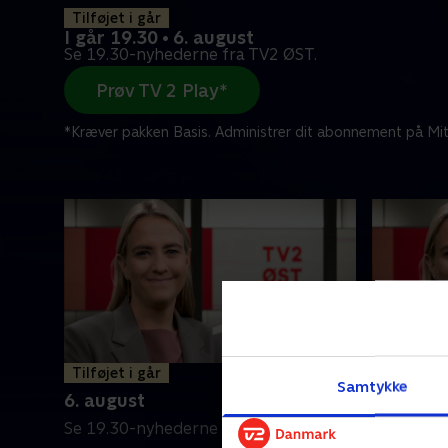
Tilføjet i går
I går 19.30 • 6. august
Se 19.30-nyhederne fra TV2 ØST.
Prøv TV 2 Play*
*Kræver pakken Basis. Administrer dit abonnement på Mit
Tilføjet i går
5. augus
Samtykke
6. august
Se 19.30-
Se 19.30-nyhederne fra TV2 ØST.
5. august 