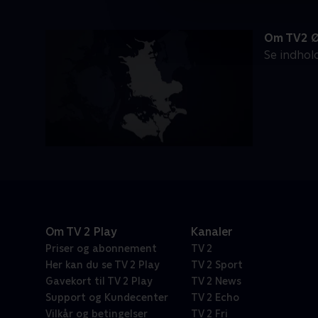
Om TV2 
Se indhol
Om TV 2 Play
Kanaler
Priser og abonnement
TV 2
Her kan du se TV 2 Play
TV 2 Sport
Gavekort til TV 2 Play
TV 2 News
Support og Kundecenter
TV 2 Echo
Vilkår og betingelser
TV 2 Fri