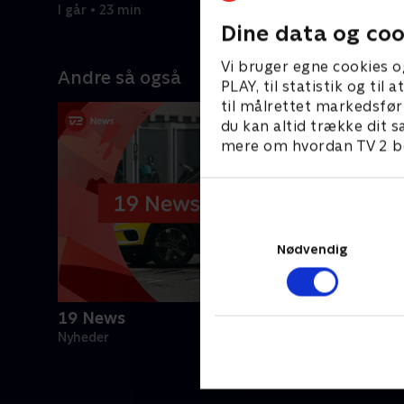
I går • 23 min
Dine data og coo
Vi bruger egne cookies o
Andre så også
PLAY, til statistik og ti
til målrettet markedsfør
du kan altid trække dit s
mere om hvordan TV 2 be
Nødvendig
19 News
Nyheder