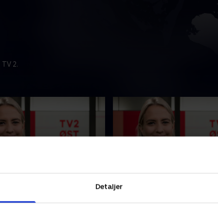
 TV 2.
t
4. august
Detaljer
nyhederne fra TV2 ØST.
Se 19.30-nyhederne fra TV2
2026 • 24 min
4. august 2026 • 23 min