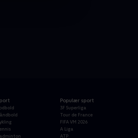
port
Populær sport
odbold
3F Superliga
åndbold
Tour de France
ykling
FIFA VM 2026
ennis
A Liga
adminton
ATP