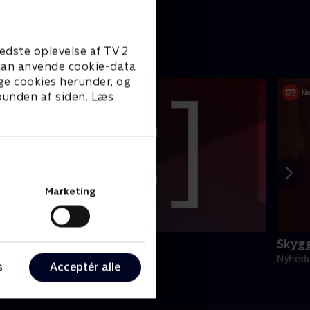
edste oplevelse af TV 2
e kan anvende cookie-data
ge cookies herunder, og
 bunden af siden. Læs
Marketing
egnsprogstolket
Skyg
yheder & Magasiner
Nyhede
s
Acceptér alle