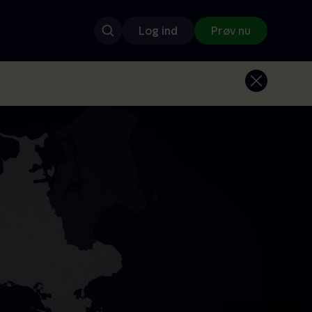
Log ind
Prøv nu