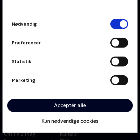
behandler dine oplysninger i
TV 2s privatlivspolitik
.
Samtykkevalg
Nødvendig
Præferencer
Statistik
Marketing
Om TV2 Nord
Se 19.30-nyhederne fra TV2 Nord.
Acceptér alle
Kun nødvendige cookies
Om TV 2 Play
Kanaler