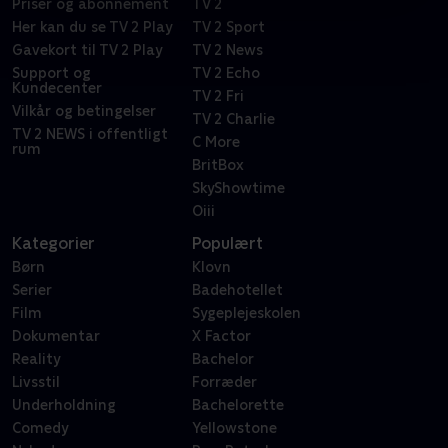
Priser og abonnement
TV 2
Her kan du se TV 2 Play
TV 2 Sport
Gavekort til TV 2 Play
TV 2 News
Support og
TV 2 Echo
Kundecenter
TV 2 Fri
Vilkår og betingelser
TV 2 Charlie
TV 2 NEWS i offentligt
C More
rum
BritBox
SkyShowtime
Oiii
Kategorier
Populært
Børn
Klovn
Serier
Badehotellet
Film
Sygeplejeskolen
Dokumentar
X Factor
Reality
Bachelor
Livsstil
Forræder
Underholdning
Bachelorette
Comedy
Yellowstone