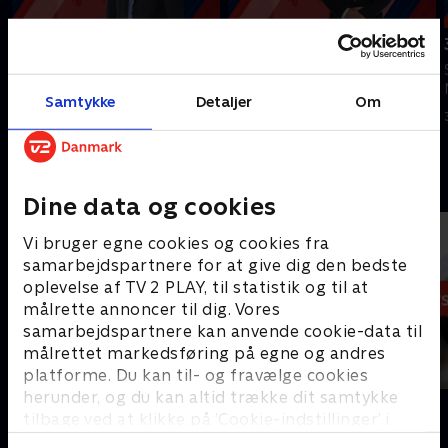
Tilføjet i går
4. august
5. august
Se 19.30-nyhederne fra TV2
Se 19.30-nyhederne fra TV2
Nord.
Samtykke
Detaljer
Om
Nord.
4. august 2026 • 12 min
I går • 19 min
Andre så også
Dine data og cookies
Vi bruger egne cookies og cookies fra
samarbejdspartnere for at give dig den bedste
oplevelse af TV 2 PLAY, til statistik og til at
målrette annoncer til dig. Vores
samarbejdspartnere kan anvende cookie-data til
målrettet markedsføring på egne og andres
platforme. Du kan til- og fravælge cookies
herunder, og du kan altid trække dit samtykke
19 News
7 News
tilbage ved at klikke på ’Cookie-indstillinger’ i
Nyheder
Nyheder
bunden af siden. Læs mere om hvordan TV 2