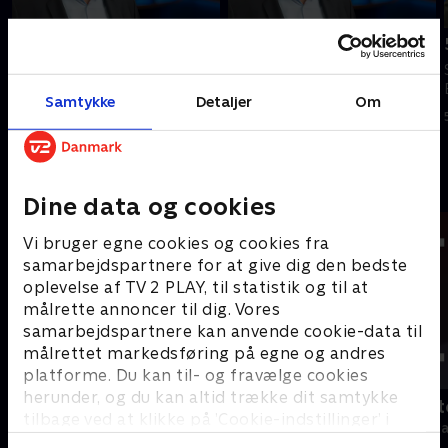
Tilføjet i går
6. august
7. august
Se 19.30-nyhederne fra TV2
Se 19.30-nyhederne fra TV2
Bornholm.
Samtykke
Detaljer
Om
Bornholm.
6. august 2026 • 14 min
I går • 11 min
Andre så også
Dine data og cookies
Vi bruger egne cookies og cookies fra
samarbejdspartnere for at give dig den bedste
oplevelse af TV 2 PLAY, til statistik og til at
målrette annoncer til dig. Vores
samarbejdspartnere kan anvende cookie-data til
målrettet markedsføring på egne og andres
platforme. Du kan til- og fravælge cookies
herunder, og du kan altid trække dit samtykke
19 News
Tegnsprogst
tilbage ved at klikke på ’Cookie-indstillinger’ i
Nyheder
Nyheder & Maga
bunden af siden. Læs mere om hvordan TV 2