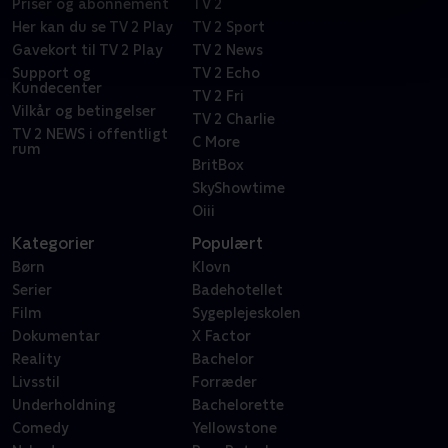
Priser og abonnement
TV 2
Her kan du se TV 2 Play
TV 2 Sport
Gavekort til TV 2 Play
TV 2 News
Support og
TV 2 Echo
Kundecenter
TV 2 Fri
Vilkår og betingelser
TV 2 Charlie
TV 2 NEWS i offentligt
C More
rum
BritBox
SkyShowtime
Oiii
Kategorier
Populært
Børn
Klovn
Serier
Badehotellet
Film
Sygeplejeskolen
Dokumentar
X Factor
Reality
Bachelor
Livsstil
Forræder
Underholdning
Bachelorette
Comedy
Yellowstone