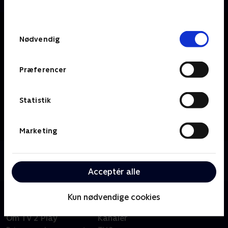
behandler dine oplysninger i
TV 2s privatlivspolitik
.
Samtykkevalg
Nødvendig
Præferencer
Statistik
Marketing
Om TV2 Bornholm
Se 19.30-nyhederne fra TV2 Bornholm.
Acceptér alle
Kun nødvendige cookies
Om TV 2 Play
Kanaler