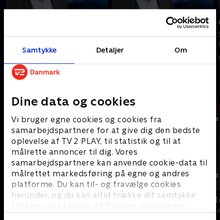
Tilføjet i går
7. august
8. august
Se 19.30-nyhederne fra TV2
Se 19.30-nyhederne fra TV2
Bornholm.
Samtykke
Detaljer
Om
Bornholm.
7. august 2026 • 11 min
I går • 10 min
Andre så også
Dine data og cookies
Vi bruger egne cookies og cookies fra
samarbejdspartnere for at give dig den bedste
oplevelse af TV 2 PLAY, til statistik og til at
målrette annoncer til dig. Vores
samarbejdspartnere kan anvende cookie-data til
målrettet markedsføring på egne og andres
platforme. Du kan til- og fravælge cookies
herunder, og du kan altid trække dit samtykke
19 News
Tegnsprogst
tilbage ved at klikke på ’Cookie-indstillinger’ i
Nyheder
Nyheder & Maga
bunden af siden. Læs mere om hvordan TV 2