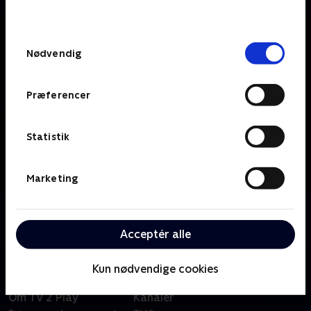
behandler dine oplysninger i
TV 2s privatlivspolitik
.
Samtykkevalg
Nødvendig
Præferencer
Statistik
Marketing
Om TV2 Bornholm
Se 19.30-nyhederne fra TV2 Bornholm.
Acceptér alle
Kun nødvendige cookies
Om TV 2 Play
Kanaler