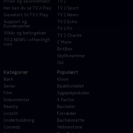
Priser og abonnement
TV 2
Her kan du se TV 2 Play
TV 2 Sport
Gavekort til TV 2 Play
TV 2 News
Support og
TV 2 Echo
Kundecenter
TV 2 Fri
Vilkår og betingelser
TV 2 Charlie
TV 2 NEWS i offentligt
C More
rum
BritBox
SkyShowtime
Oiii
Kategorier
Populært
Børn
Klovn
Serier
Badehotellet
Film
Sygeplejeskolen
Dokumentar
X Factor
Reality
Bachelor
Livsstil
Forræder
Underholdning
Bachelorette
Comedy
Yellowstone