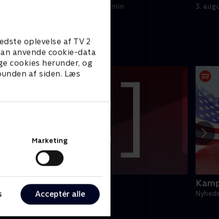
4. august 2026 • 13 min
3. aug
edste oplevelse af TV 2
e kan anvende cookie-data
ge cookies herunder, og
 bunden af siden. Læs
Marketing
egnsprogstolket
Kamp
s
Acceptér alle
yheder & Magasiner
Nyhede