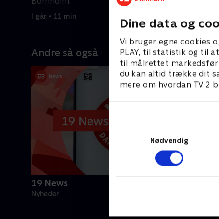
Bornholm.
6. august 
I går • 11 min
Dine data og coo
Vi bruger egne cookies o
Andre så også
PLAY, til statistik og ti
til målrettet markedsfør
du kan altid trække dit s
mere om hvordan TV 2 be
Nødvendig
19 News
Nyheder