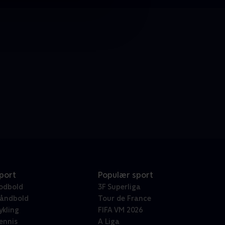
port
Populær sport
odbold
3F Superliga
åndbold
Tour de France
ykling
FIFA VM 2026
ennis
A Liga