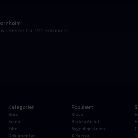
Bornholm
nyhederne fra TV2 Bornholm.
Kategorier
Populært
S
Børn
Klovn
F
Serier
Badehotellet
H
Film
Sygeplejeskolen
C
Dokumentar
X Factor
T