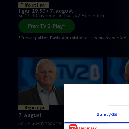
Tilføjet i går
I går 19.30 • 7. august
Se 19.30-nyhederne fra TV2 Bornholm.
Prøv TV 2 Play*
*Kræver pakken Basis. Administrer dit abonnement på Mit
Tilføjet i går
6. augus
Samtykke
7. august
Se 19.30-
Se 19.30-nyhederne fra TV2
Bornholm