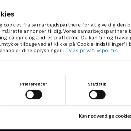
2026 • 14 min
5. august 2026 • 24 min
kies
g cookies fra samarbejdspartnere for at give dig den b
l at målrette annoncer til dig. Vores samarbejdspartner
ing på egne og andres platforme. Du kan til- og fravæl
amtykke tilbage ved at klikke på ’Cookie-indstillinger’ i
handler dine oplysninger i
TV 2s privatlivspolitik
.
Samtykkevalg
Præferencer
Statistik
7 News
T
Kun nødvendige cookie
Nyheder
N