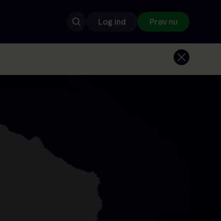
Log ind
Prøv nu