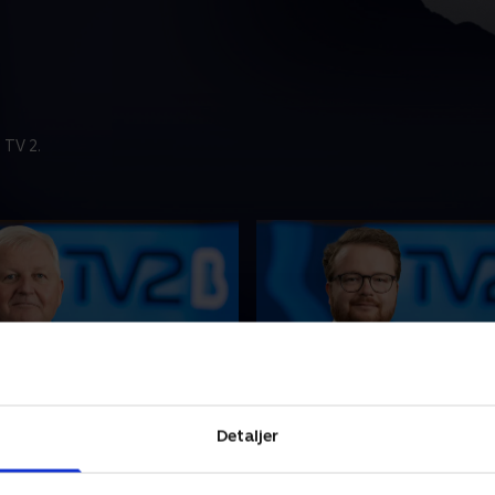
 TV 2.
t
5. august
Detaljer
nyhederne fra TV2
Se 19.30-nyhederne fra TV2
.
Bornholm.