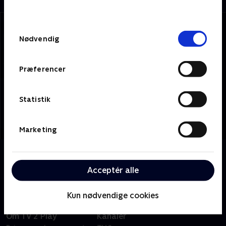
behandler dine oplysninger i
TV 2s privatlivspolitik
.
Samtykkevalg
Nødvendig
Præferencer
Statistik
Marketing
Om TV 2 Kosmopol
Se 19.30-nyhederne fra TV 2 Kosmopol.
Acceptér alle
Kun nødvendige cookies
Om TV 2 Play
Kanaler