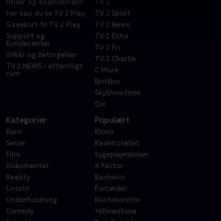
Priser og abonnement
TV 2
Her kan du se TV 2 Play
TV 2 Sport
Gavekort til TV 2 Play
TV 2 News
Support og
TV 2 Echo
Kundecenter
TV 2 Fri
Vilkår og betingelser
TV 2 Charlie
TV 2 NEWS i offentligt
C More
rum
BritBox
SkyShowtime
Oiii
Kategorier
Populært
Børn
Klovn
Serier
Badehotellet
Film
Sygeplejeskolen
Dokumentar
X Factor
Reality
Bachelor
Livsstil
Forræder
Underholdning
Bachelorette
Comedy
Yellowstone