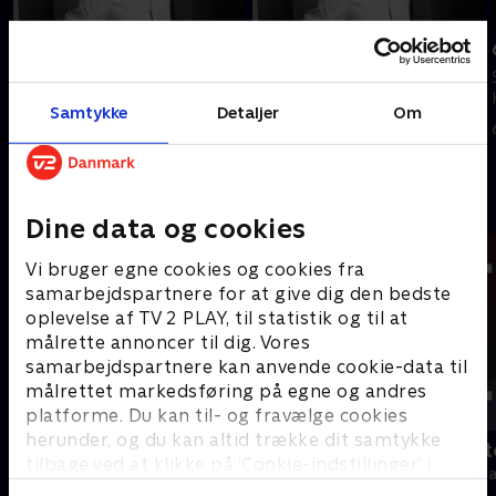
Tilføjet i går
7. august
8. august
Se 19.30-nyhederne fra TV 2
Se 19.30-nyhederne fra TV 2
Kosmopol.
Samtykke
Detaljer
Om
Kosmopol.
7. august 2026 • 19 min
I går • 10 min
Andre så også
Dine data og cookies
Vi bruger egne cookies og cookies fra
samarbejdspartnere for at give dig den bedste
oplevelse af TV 2 PLAY, til statistik og til at
målrette annoncer til dig. Vores
samarbejdspartnere kan anvende cookie-data til
målrettet markedsføring på egne og andres
platforme. Du kan til- og fravælge cookies
herunder, og du kan altid trække dit samtykke
19 News
Tegnsprogst
tilbage ved at klikke på ’Cookie-indstillinger’ i
Nyheder
Nyheder & Maga
bunden af siden. Læs mere om hvordan TV 2