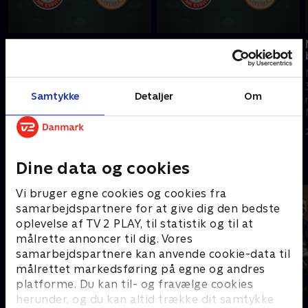
Guldfest efter DM-
Team Esbjerg-Odense, 3.
finalen
finale
Medaljerne er fordelt og TV 2s
Nu kulminerer finalen: Team
eksperter og kommentatorer
Esbjerg og Odense Håndbold
Samtykke
Detaljer
Om
følger fejringen og får
tørner sammen i den tredje og
reaktioner fra spillere og
afgørende kamp. Hvem vinder
trænere i studiet.
guldet?
2. juni 2026 • 38 min
2. juni 2026 • 84 min
Andre så også
Dine data og cookies
Vi bruger egne cookies og cookies fra
samarbejdspartnere for at give dig den bedste
oplevelse af TV 2 PLAY, til statistik og til at
målrette annoncer til dig. Vores
samarbejdspartnere kan anvende cookie-data til
målrettet markedsføring på egne og andres
platforme. Du kan til- og fravælge cookies
herunder, og du kan altid trække dit samtykke