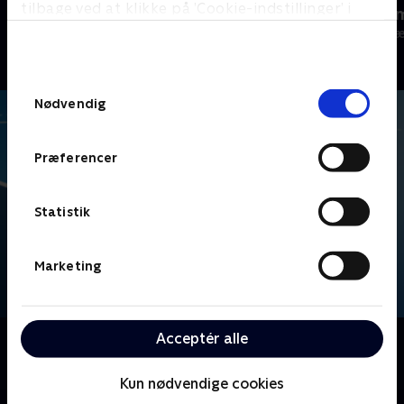
tilbage ved at klikke på ’Cookie-indstillinger’ i
Herreligaen
Lasse Svan m
bunden af siden. Læs mere om hvordan TV 2
Håndbold
Håndbold • 1 s
behandler dine oplysninger i
TV 2s privatlivspolitik
.
Samtykkevalg
Nødvendig
Præferencer
Statistik
Marketing
Acceptér alle
Om Kvindeligaen
Gense kampene fra kvindernes håndboldliga.
Kun nødvendige cookies