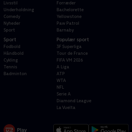
Livsstil
Forræder
Underholdning
Bachelorette
Comedy
Yellowstone
Nyheder
Paw Patrol
Sport
Barnaby
Sport
Populær sport
Fodbold
3F Superliga
Håndbold
Tour de France
Cykling
FIFA VM 2026
Tennis
A Liga
Badminton
ATP
WTA
NFL
Serie A
Diamond League
La Vuelta