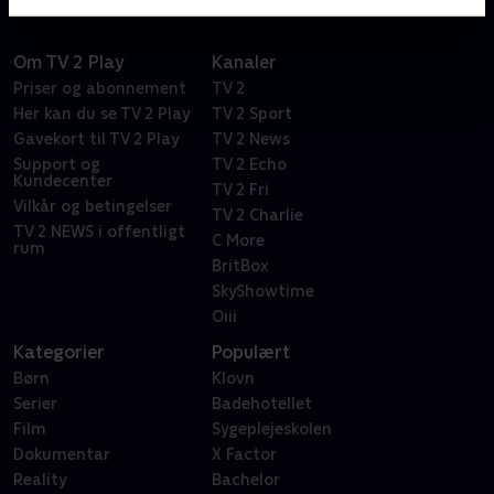
Om TV 2 Play
Kanaler
Priser og abonnement
TV 2
Her kan du se TV 2 Play
TV 2 Sport
Gavekort til TV 2 Play
TV 2 News
Support og
TV 2 Echo
Kundecenter
TV 2 Fri
Vilkår og betingelser
TV 2 Charlie
TV 2 NEWS i offentligt
C More
rum
BritBox
SkyShowtime
Oiii
Kategorier
Populært
Børn
Klovn
Serier
Badehotellet
Film
Sygeplejeskolen
Dokumentar
X Factor
Reality
Bachelor