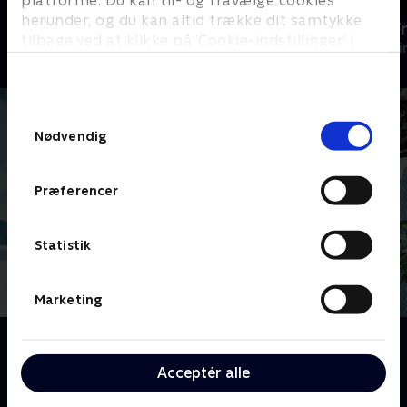
herunder, og du kan altid trække dit samtykke
Mord på Mallorca
En sag for F
tilbage ved at klikke på ’Cookie-indstillinger’ i
Krimi & Spænding • 2 sæsoner
Krimi & Spændi
bunden af siden. Læs mere om hvordan TV 2
behandler dine oplysninger i
TV 2s privatlivspolitik
.
Samtykkevalg
Nødvendig
Præferencer
Statistik
Marketing
Om Gerningsstedet - Tatort
Du kan se afsnit af den klassiske østrigske krimiserie
Acceptér alle
"Tatort" - på dansk "Gerningsstedet" - her på TV 2