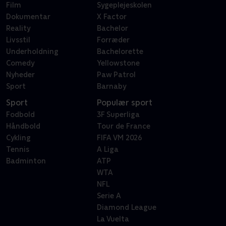
Film
Sygeplejeskolen
Dokumentar
X Factor
Reality
Bachelor
Livsstil
Forræder
Underholdning
Bachelorette
Comedy
Yellowstone
Nyheder
Paw Patrol
Sport
Barnaby
Sport
Populær sport
Fodbold
3F Superliga
Håndbold
Tour de France
Cykling
FIFA VM 2026
Tennis
A Liga
Badminton
ATP
WTA
NFL
Serie A
Diamond League
La Vuelta