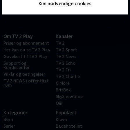
PLAY. En krimiserie, hvor der af og til dukker danske
Kun nødvendige cookies
gæstestjerner op.
Om TV 2 Play
Kanaler
Priser og abonnement
TV 2
Her kan du se TV 2 Play
TV 2 Sport
Gavekort til TV 2 Play
TV 2 News
Support og
TV 2 Echo
Kundecenter
TV 2 Fri
Vilkår og betingelser
TV 2 Charlie
TV 2 NEWS i offentligt
C More
rum
BritBox
SkyShowtime
Oiii
Kategorier
Populært
Børn
Klovn
Serier
Badehotellet