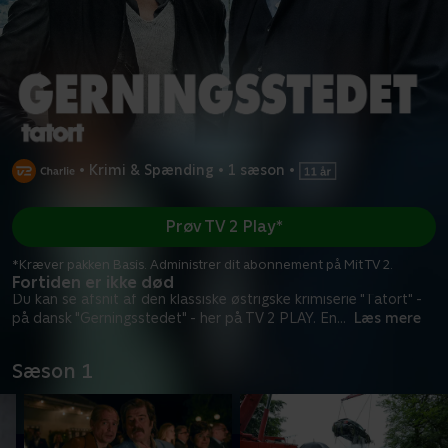
•
Krimi & Spænding
•
1 sæson
•
Prøv TV 2 Play*
*Kræver pakken Basis. Administrer dit abonnement på Mit TV 2.
Fortiden er ikke død
Du kan se afsnit af den klassiske østrigske krimiserie "Tatort" -
på dansk "Gerningsstedet" - her på TV 2 PLAY. En
...
Læs mere
Sæson 1