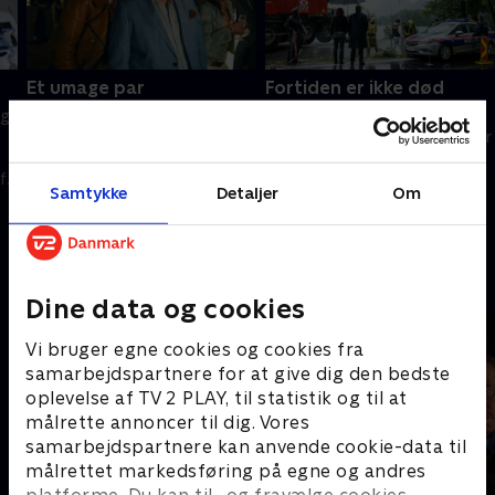
Et umage par
Fortiden er ikke død
ng
Et indtil videre uidentificeret lig
De to kriminalbetjente Moritz
er fundet, og gerningsmanden
Eisner og Bibi Bibi Fellner bliver
har gjort sig umage med at
sat på sagen, da liget af en
f
besværliggøre opklaringen for
tysk journalist, bliver fundet i
Samtykke
Detaljer
Om
politiet.
en bil i en sø.
24. februar 2019 • 88 min
25. september 2021 • 88 min
Andre så også
Dine data og cookies
Vi bruger egne cookies og cookies fra
samarbejdspartnere for at give dig den bedste
oplevelse af TV 2 PLAY, til statistik og til at
målrette annoncer til dig. Vores
samarbejdspartnere kan anvende cookie-data til
målrettet markedsføring på egne og andres
platforme. Du kan til- og fravælge cookies