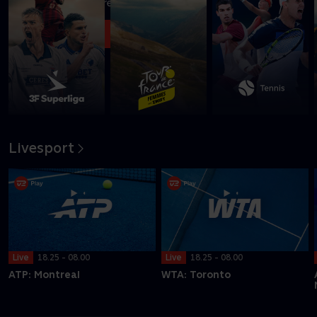
turneringen i Montreal
Se med nu
Livesport
Live
18.25 - 08.00
Live
18.25 - 08.00
ATP: Montreal
WTA: Toronto