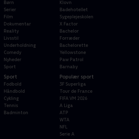
Børn
Klovn
Serier
Badehotellet
Film
Sygeplejeskolen
Dokumentar
X Factor
Reality
Bachelor
Livsstil
Forræder
Underholdning
Bachelorette
Comedy
Yellowstone
Nyheder
Paw Patrol
Sport
Barnaby
Sport
Populær sport
Fodbold
3F Superliga
Håndbold
Tour de France
Cykling
FIFA VM 2026
Tennis
A Liga
Badminton
ATP
WTA
NFL
Serie A