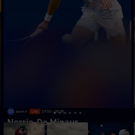
Live
19.50 - 00.45
Norrie-De Minaur
Følg kampen mellem Norrie og De Minaur fra ATP 1000-