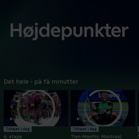
Det hele - på få minutter
8
7
min
min
Tilføjet i dag
Tilføjet i dag
6. etape
Tien-Monfils, Montreal