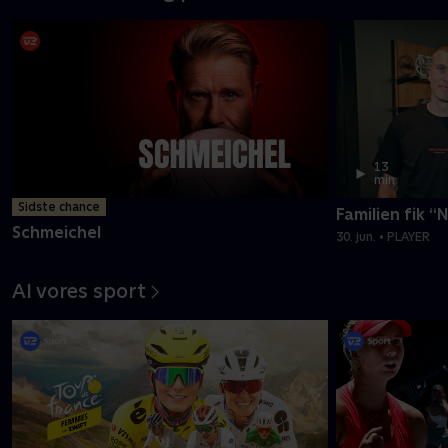
13
min
Sidste chance
Familien fik “
Schmeichel
30. jun. • PLAYER
Al vores sport