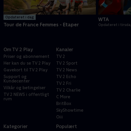
Opdateret i dag
WTA
Tour de France Femmes - Etaper
Opdateret i tirsda
Om TV 2 Play
Kanaler
Priser og abonnement
TV 2
Her kan du se TV 2 Play
TV 2 Sport
Gavekort til TV 2 Play
TV 2 News
Support og
TV 2 Echo
Kundecenter
TV 2 Fri
Vilkår og betingelser
TV 2 Charlie
TV 2 NEWS i offentligt
C More
rum
BritBox
SkyShowtime
Oiii
Kategorier
Populært