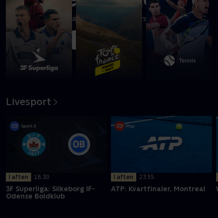
Se højdepunkter fra kampen mellem Horsens og Brøndby IF
Afspil
Livesport
I aften
18.30
I aften
23.55
3F Superliga: Silkeborg IF-
ATP: Kvartfinaler, Montreal
Odense Boldklub