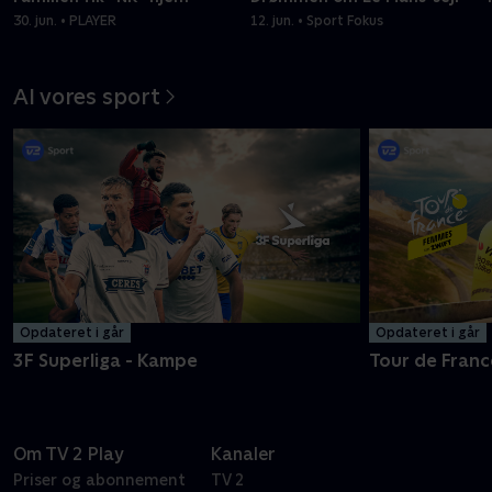
30. jun. • PLAYER
12. jun. • Sport Fokus
Al vores sport
Opdateret i går
Opdateret i går
3F Superliga - Kampe
Tour de Franc
Om TV 2 Play
Kanaler
Priser og abonnement
TV 2