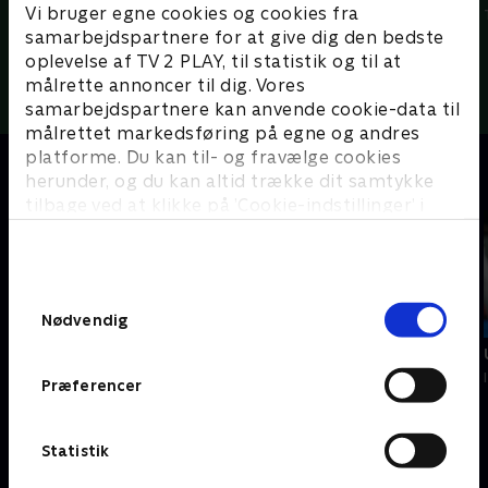
Vi bruger egne cookies og cookies fra
3F Superliga - Højdepunkter
3F Superliga - Højdepunkter
samarbejdspartnere for at give dig den bedste
oplevelse af TV 2 PLAY, til statistik og til at
Flere højdepunkter her
målrette annoncer til dig. Vores
samarbejdspartnere kan anvende cookie-data til
målrettet markedsføring på egne og andres
platforme. Du kan til- og fravælge cookies
Fik du ikke set det live?
herunder, og du kan altid trække dit samtykke
tilbage ved at klikke på ’Cookie-indstillinger’ i
bunden af siden. Læs mere om hvordan TV 2
behandler dine oplysninger i
TV 2s privatlivspolitik
.
Samtykkevalg
3 t.
1 t.
33
59
Nødvendig
min
min
Tilføjet i går
Tilføjet i går
9. etape
Randers FC-Lyngby Boldklub
Præferencer
Tour de France Femmes - Etaper
3F Superliga - Kampe
Statistik
Vil du vide mere?