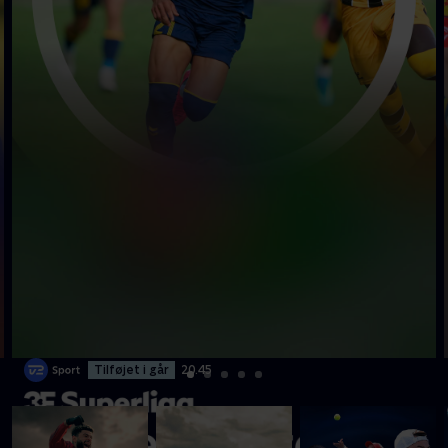
Tilføjet i går
20.45