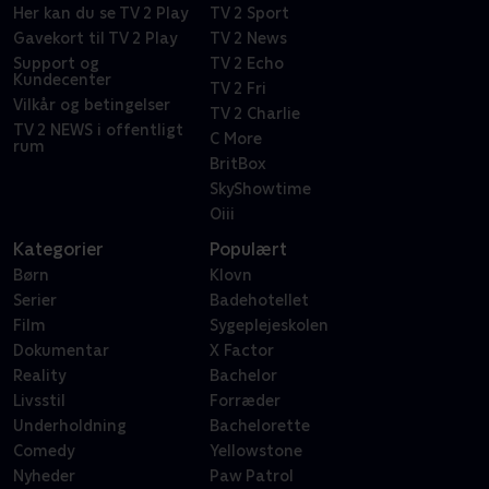
Her kan du se TV 2 Play
TV 2 Sport
Gavekort til TV 2 Play
TV 2 News
Support og
TV 2 Echo
Kundecenter
TV 2 Fri
Vilkår og betingelser
TV 2 Charlie
TV 2 NEWS i offentligt
C More
rum
BritBox
SkyShowtime
Oiii
Kategorier
Populært
Børn
Klovn
Serier
Badehotellet
Film
Sygeplejeskolen
Dokumentar
X Factor
Reality
Bachelor
Livsstil
Forræder
Underholdning
Bachelorette
Comedy
Yellowstone
Nyheder
Paw Patrol