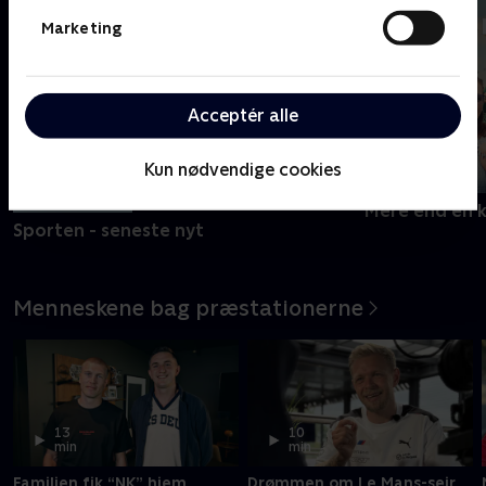
Marketing
Acceptér alle
Kun nødvendige cookies
Opdateret i dag
Mere end en 
Sporten - seneste nyt
Menneskene bag præstationerne
13
10
min
min
Familien fik “NK” hjem
Drømmen om Le Mans-sejr