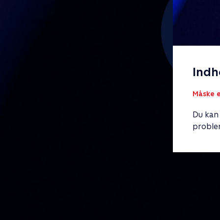
Indh
Måske e
Du kan
proble