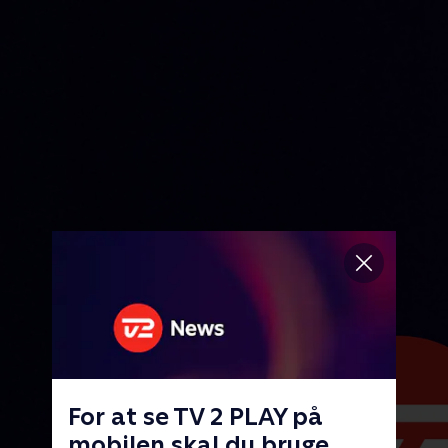
For at se TV 2 PLAY på
mobilen skal du bruge