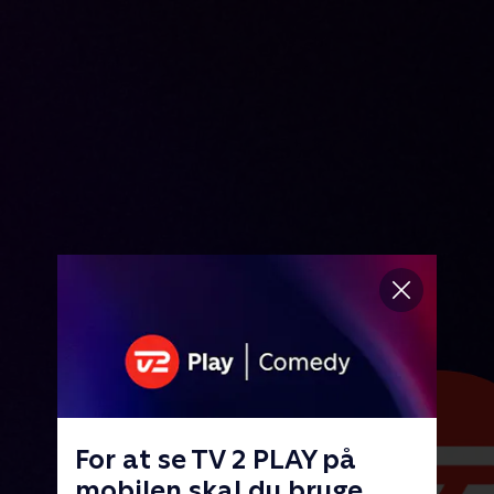
For at se TV 2 PLAY på
mobilen skal du bruge